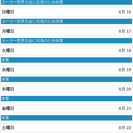
月
土
ヨーヨー世界大会に出張のため休業
14th
曜
2026
日,
日曜日
8月 16
8
月
日
ヨーヨー世界大会に出張のため休業
15th
曜
2026
日,
月曜日
8月 17
8
月
月
ヨーヨー世界大会に出張のため休業
16th
曜
2026
日,
火曜日
8月 18
8
月
火
休業
17th
曜
2026
日,
水曜日
8月 19
8
月
水
休業
18th
曜
2026
日,
木曜日
8月 20
8
月
木
休業
19th
曜
2026
日,
金曜日
8月 21
8
月
金
休業
20th
曜
2026
日,
土曜日
8月 22
8