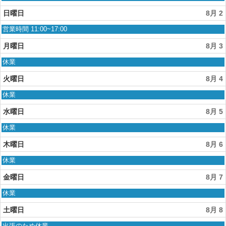
曜
日,
日曜日
8月 2
8
月
日
営業時間 11:00~17:00
1st
曜
2026
日,
月曜日
8月 3
8
月
月
休業
2nd
曜
2026
日,
火曜日
8月 4
8
月
火
休業
3rd
曜
2026
日,
水曜日
8月 5
8
月
水
休業
4th
曜
2026
日,
木曜日
8月 6
8
月
木
休業
5th
曜
2026
日,
金曜日
8月 7
8
月
金
休業
6th
曜
2026
日,
土曜日
8月 8
8
月
土
出張のため休業