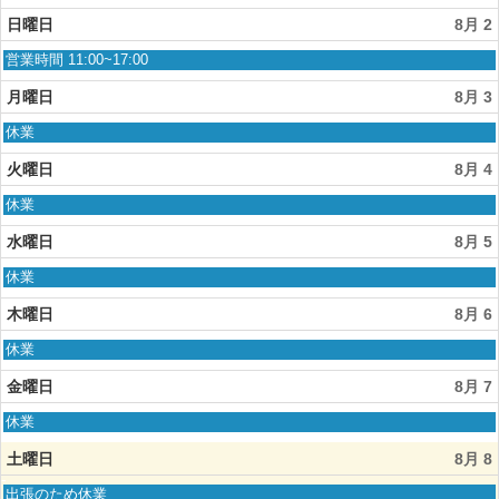
曜
日,
日曜日
8月 2
8
月
日
営業時間 11:00~17:00
1st
曜
2026
日,
月曜日
8月 3
8
月
月
休業
2nd
曜
2026
日,
火曜日
8月 4
8
月
火
休業
3rd
曜
2026
日,
水曜日
8月 5
8
月
水
休業
4th
曜
2026
日,
木曜日
8月 6
8
月
木
休業
5th
曜
2026
日,
金曜日
8月 7
8
月
金
休業
6th
曜
2026
日,
土曜日
8月 8
8
月
土
出張のため休業