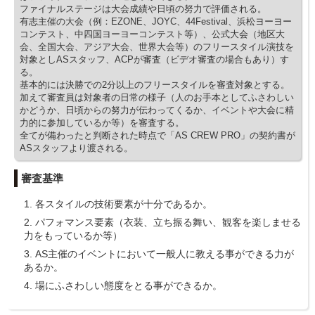
ファイナルステージは大会成績や日頃の努力で評価される。
有志主催の大会（例：EZONE、JOYC、44Festival、浜松ヨーヨー
コンテスト、中四国ヨーヨーコンテスト等）、公式大会（地区大
会、全国大会、アジア大会、世界大会等）のフリースタイル演技を
対象としASスタッフ、ACPが審査（ビデオ審査の場合もあり）す
る。
基本的には決勝での2分以上のフリースタイルを審査対象とする。
加えて審査員は対象者の日常の様子（人のお手本としてふさわしい
かどうか、日頃からの努力が伝わってくるか、イベントや大会に精
力的に参加しているか等）を審査する。
全てが備わったと判断された時点で「AS CREW PRO」の契約書が
ASスタッフより渡される。
審査基準
各スタイルの技術要素が十分であるか。
パフォマンス要素（衣装、立ち振る舞い、観客を楽しませる
力をもっているか等）
AS主催のイベントにおいて一般人に教える事ができる力が
あるか。
場にふさわしい態度をとる事ができるか。