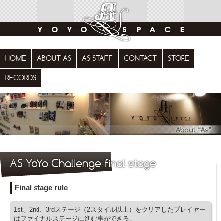
HOME
ABOUT AS
AS STAFF
CONTACT
STORE
RECORDS
AS YoYo Challenge final stage
Final stage rule
1st、2nd、3rdステージ（2スタイル以上）をクリアしたプレイヤー
はファイナルステージに進む事ができる。